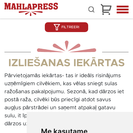
FILTREERI
IZLIEŠANAS IEKĀRTAS
Pārvietojamās iekārtas- tas ir ideāls risinājums
uzņēmīgiem cilvēkiem, kas vēlas sniegt sulas
ražošanas pakalpojumu. Sezonā, kad dārzos iet
postā raža, cilvēki būs priecīgi atdot savus
augļus pārstrādei un saņemt atpakaļ gatavu
sulu, it īpaši, ja Jūs pagatavosiet sulu tieši viņu
dārzos uz vietas.
Me kasutame