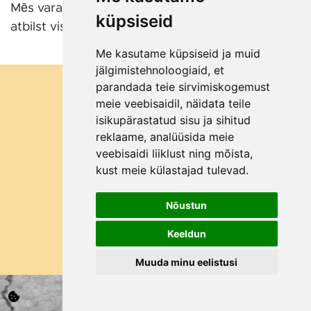
Mēs varam Jums sakomplektēt iekārtu, kas
küpsiseid
atbilst visām Jūsu prasībām.
Me kasutame küpsiseid ja muid
jälgimistehnoloogiaid, et
parandada teie sirvimiskogemust
meie veebisaidil, näidata teile
isikupärastatud sisu ja sihitud
reklaame, analüüsida meie
veebisaidi liiklust ning mõista,
kust meie külastajad tulevad.
©2025 All rights reserved Mahlapress.ee
Nõustun
Keeldun
Muuda minu eelistusi