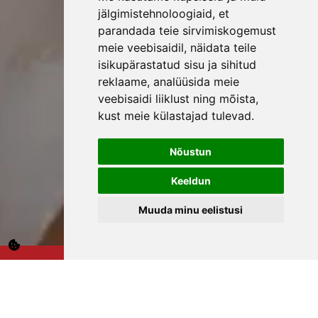
jälgimistehnoloogiaid, et
parandada teie sirvimiskogemust
meie veebisaidil, näidata teile
isikupärastatud sisu ja sihitud
reklaame, analüüsida meie
veebisaidi liiklust ning mõista,
kust meie külastajad tulevad.
Nõustun
Keeldun
Muuda minu eelistusi