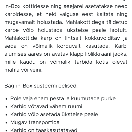
in-Box kottidesse ning seejärel asetatakse need
karpidesse, et neid valguse eest kaitsta ning
mugavamalt hoiustada. Mahlakottidega täidetud
karpe võib hoiustada üksteise peale laotult.
Mahlakottide karp on lihtsalt kokkuvolditav ja
seda on võimalik korduvalt kasutada. Karbi
alumises ääres on avatav klapp liblikkraani jaoks,
mille kaudu on võimalik tarbida kotis olevat
mahla või veini.
Bag-in-Box süsteemi eelised:
Pole vaja enam pesta ja kuumutada purke
Karbid võtavad vähem ruumi
Karbid võib asetada üksteise peale
Mugav transportida
Karbid on taaskasutatavad