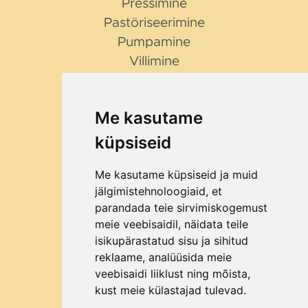
Pressimine
Pastöriseerimine
Pumpamine
Villimine
NIPID JA NÕUANDED
Millist purustajat valida?
Me kasutame
Miks Bag in Box?
küpsiseid
Me kasutame küpsiseid ja muid
ETTEVÕTTEST
jälgimistehnoloogiaid, et
Kontakt
parandada teie sirvimiskogemust
Ettevõttest
meie veebisaidil, näidata teile
Kuidas osta?
isikupärastatud sisu ja sihitud
reklaame, analüüsida meie
Kliendid
veebisaidi liiklust ning mõista,
Blogi
kust meie külastajad tulevad.