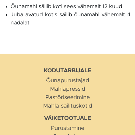
Õunamahl säilib koti sees vähemalt 12 kuud
Juba avatud kotis säilib õunamahl vähemalt 4
nädalat
KODUTARBIJALE
Õunapurustajad
Mahlapressid
Pastöriseerimine
Mahla säilituskotid
VÄIKETOOTJALE
Purustamine