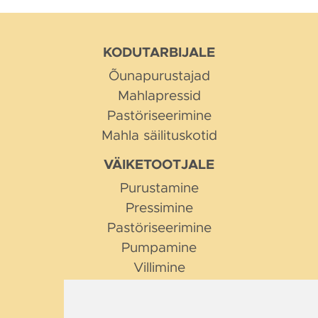
KODUTARBIJALE
Õunapurustajad
Mahlapressid
Pastöriseerimine
Mahla säilituskotid
VÄIKETOOTJALE
Purustamine
Pressimine
Pastöriseerimine
Pumpamine
Villimine
NIPID JA NÕUANDED