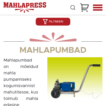
FILTREERI
MAHLAPUMBAD
Mahlapumbad
on mõeldud
mahla
pumpamiseks
kogumisvannist
mahutitesse, kus
toimub mahla
edasine