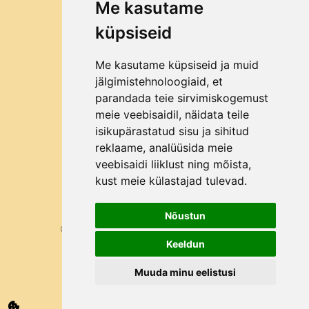
Millist purustajat valida?
Me kasutame
Miks Bag in Box?
küpsiseid
Me kasutame küpsiseid ja muid
ETTEVÕTTEST
jälgimistehnoloogiaid, et
Kontakt
parandada teie sirvimiskogemust
Ettevõttest
meie veebisaidil, näidata teile
Kuidas osta?
isikupärastatud sisu ja sihitud
reklaame, analüüsida meie
Kliendid
veebisaidi liiklust ning mõista,
Blogi
kust meie külastajad tulevad.
Nõustun
©2026 Kõik õigused kaitstud Mahlapress.ee
Keeldun
Muuda minu eelistusi