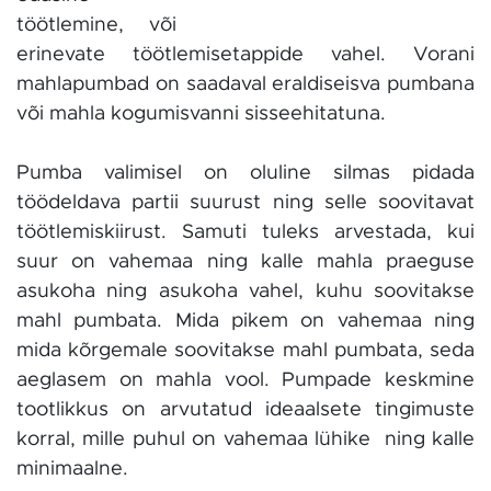
töötlemine, või
erinevate töötlemisetappide vahel. Vorani
mahlapumbad on saadaval eraldiseisva pumbana
või mahla kogumisvanni sisseehitatuna.
Pumba valimisel on oluline silmas pidada
töödeldava partii suurust ning selle soovitavat
töötlemiskiirust. Samuti tuleks arvestada, kui
suur on vahemaa ning kalle mahla praeguse
asukoha ning asukoha vahel, kuhu soovitakse
mahl pumbata. Mida pikem on vahemaa ning
mida kõrgemale soovitakse mahl pumbata, seda
aeglasem on mahla vool. Pumpade keskmine
tootlikkus on arvutatud ideaalsete tingimuste
korral, mille puhul on vahemaa lühike ning kalle
minimaalne.