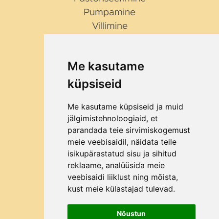
Pumpamine
Villimine
NIPID JA NÕUANDED
Millist purustajat valida?
Me kasutame
Miks Bag in Box?
küpsiseid
Me kasutame küpsiseid ja muid
ETTEVÕTTEST
jälgimistehnoloogiaid, et
Kontakt
parandada teie sirvimiskogemust
Ettevõttest
meie veebisaidil, näidata teile
Kuidas osta?
isikupärastatud sisu ja sihitud
reklaame, analüüsida meie
Kliendid
veebisaidi liiklust ning mõista,
Blogi
kust meie külastajad tulevad.
Nõustun