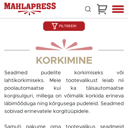
FILTREERI
KORKIMINE
Seadmed pudelite korkimiseks või
lahtikorkimiseks. Meie tootevalikust leiab nii
poolautomaatse kui ka täisautomaatse
korgisulguri, millega on võimalik korkida erineva
läbimõõduga ning kõrgusega pudeleid. Seadmed
sobivad erinevatele korgitüüpidele.
Samuti pakume oma tootevalikus seadmeid