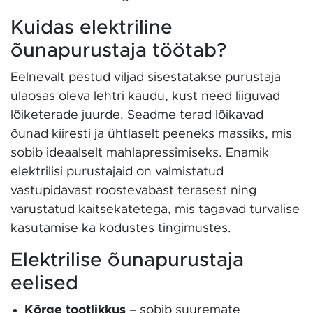
Kuidas elektriline
õunapurustaja töötab?
Eelnevalt pestud viljad sisestatakse purustaja
ülaosas oleva lehtri kaudu, kust need liiguvad
lõiketerade juurde. Seadme terad lõikavad
õunad kiiresti ja ühtlaselt peeneks massiks, mis
sobib ideaalselt mahlapressimiseks. Enamik
elektrilisi purustajaid on valmistatud
vastupidavast roostevabast terasest ning
varustatud kaitsekatetega, mis tagavad turvalise
kasutamise ka kodustes tingimustes.
Elektrilise õunapurustaja
eelised
Kõrge tootlikkus
– sobib suuremate