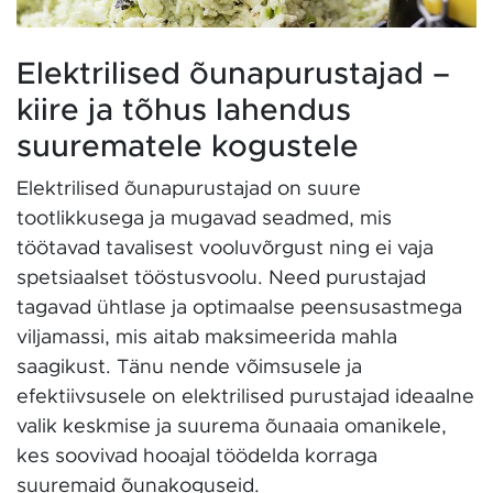
Elektrilised õunapurustajad –
kiire ja tõhus lahendus
suurematele kogustele
Elektrilised õunapurustajad on suure
tootlikkusega ja mugavad seadmed, mis
töötavad tavalisest vooluvõrgust ning ei vaja
spetsiaalset tööstusvoolu. Need purustajad
tagavad ühtlase ja optimaalse peensusastmega
viljamassi, mis aitab maksimeerida mahla
saagikust. Tänu nende võimsusele ja
efektiivsusele on elektrilised purustajad ideaalne
valik keskmise ja suurema õunaaia omanikele,
kes soovivad hooajal töödelda korraga
suuremaid õunakoguseid.