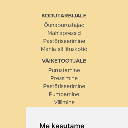
KODUTARBIJALE
Õunapurustajad
Mahlapressid
Pastöriseerimine
Mahla säilituskotid
VÄIKETOOTJALE
Purustamine
Pressimine
Pastöriseerimine
Pumpamine
Villimine
NIPID JA NÕUANDED
Millist purustajat valida?
Me kasutame