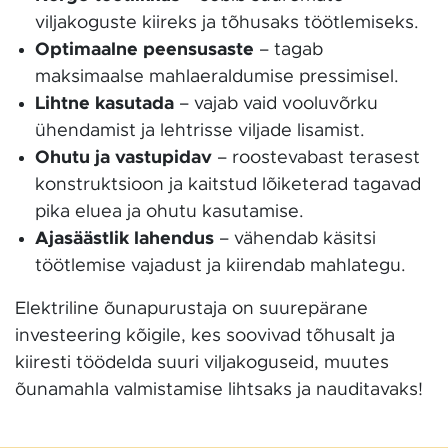
viljakoguste kiireks ja tõhusaks töötlemiseks.
Optimaalne peensusaste
– tagab
maksimaalse mahlaeraldumise pressimisel.
Lihtne kasutada
– vajab vaid vooluvõrku
ühendamist ja lehtrisse viljade lisamist.
Ohutu ja vastupidav
– roostevabast terasest
konstruktsioon ja kaitstud lõiketerad tagavad
pika eluea ja ohutu kasutamise.
Ajasäästlik lahendus
– vähendab käsitsi
töötlemise vajadust ja kiirendab mahlategu.
Elektriline õunapurustaja on suurepärane
investeering kõigile, kes soovivad tõhusalt ja
kiiresti töödelda suuri viljakoguseid, muutes
õunamahla valmistamise lihtsaks ja nauditavaks!