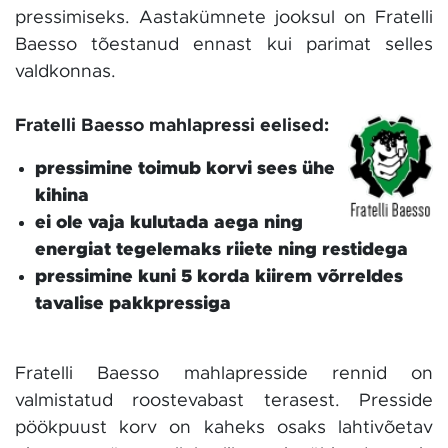
pressimiseks. Aastakümnete jooksul on Fratelli
Baesso tõestanud ennast kui parimat selles
valdkonnas.
Fratelli Baesso mahlapressi eelised:
pressimine toimub korvi sees ühe
kihina
ei ole vaja kulutada aega ning
energiat tegelemaks riiete ning restidega
pressimine kuni 5 korda kiirem võrreldes
tavalise pakkpressiga
Fratelli Baesso mahlapresside rennid on
valmistatud roostevabast terasest. Presside
pöökpuust korv on kaheks osaks lahtivõetav