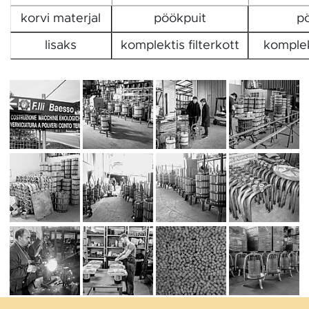
korvi materjal
pöökpuit
p
lisaks
komplektis filterkott
komplekt