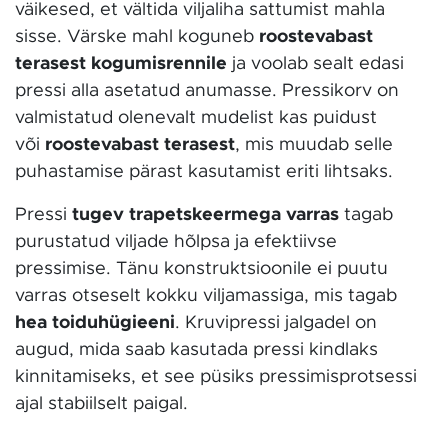
väikesed, et vältida viljaliha sattumist mahla
sisse. Värske mahl koguneb
roostevabast
terasest kogumisrennile
ja voolab sealt edasi
pressi alla asetatud anumasse. Pressikorv on
valmistatud olenevalt mudelist kas puidust
või
roostevabast terasest
, mis muudab selle
puhastamise pärast kasutamist eriti lihtsaks.
Pressi
tugev trapetskeermega varras
tagab
purustatud viljade hõlpsa ja efektiivse
pressimise. Tänu konstruktsioonile ei puutu
varras otseselt kokku viljamassiga, mis tagab
hea toiduhügieeni
. Kruvipressi jalgadel on
augud, mida saab kasutada pressi kindlaks
kinnitamiseks, et see püsiks pressimisprotsessi
ajal stabiilselt paigal.