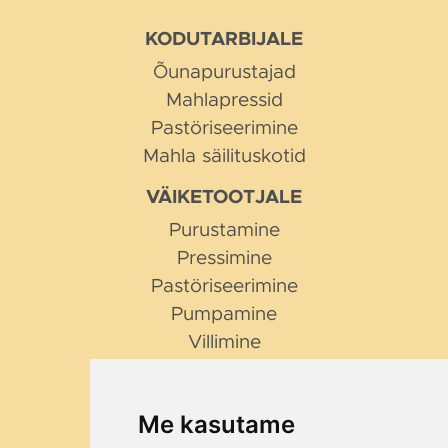
KODUTARBIJALE
Õunapurustajad
Mahlapressid
Pastöriseerimine
Mahla säilituskotid
VÄIKETOOTJALE
Purustamine
Pressimine
Pastöriseerimine
Pumpamine
Villimine
NIPID JA NÕUANDED
Millist purustajat valida?
Me kasutame
Miks Bag in Box?