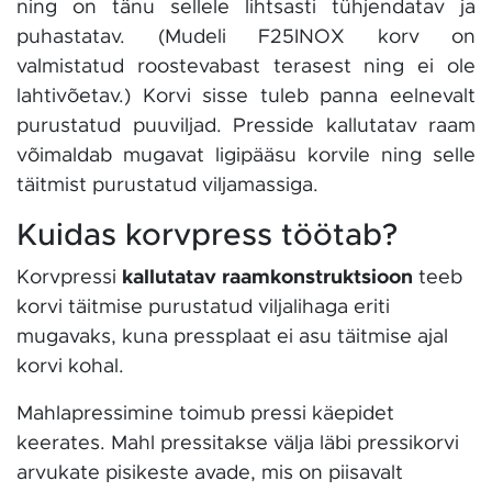
ning on tänu sellele lihtsasti tühjendatav ja
puhastatav. (Mudeli F25INOX korv on
valmistatud roostevabast terasest ning ei ole
lahtivõetav.) Korvi sisse tuleb panna eelnevalt
purustatud puuviljad. Presside kallutatav raam
võimaldab mugavat ligipääsu korvile ning selle
täitmist purustatud viljamassiga.
Kuidas korvpress töötab?
Korvpressi
kallutatav raamkonstruktsioon
teeb
korvi täitmise purustatud viljalihaga eriti
mugavaks, kuna pressplaat ei asu täitmise ajal
korvi kohal.
Mahlapressimine toimub pressi käepidet
keerates. Mahl pressitakse välja läbi pressikorvi
arvukate pisikeste avade, mis on piisavalt