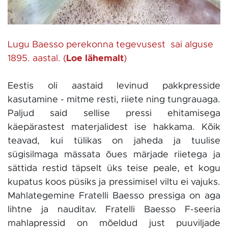
Lugu Baesso perekonna tegevusest sai alguse
1895. aastal. (
Loe lähemalt
)
Eestis oli aastaid levinud pakkpresside
kasutamine - mitme resti, riiete ning tungrauaga.
Paljud said sellise pressi ehitamisega
käepärastest materjalidest ise hakkama. Kõik
teavad, kui tülikas on jaheda ja tuulise
sügisilmaga mässata õues märjade riietega ja
sättida restid täpselt üks teise peale, et kogu
kupatus koos püsiks ja pressimisel viltu ei vajuks.
Mahlategemine Fratelli Baesso pressiga on aga
lihtne ja nauditav. Fratelli Baesso F-seeria
mahlapressid on mõeldud just puuviljade