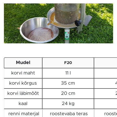
Mudel
F20
korvi maht
11 l
korvi kõrgus
35 cm
korvi läbimõõt
20 cm
kaal
24 kg
renni materjal
roostevaba teras
roost