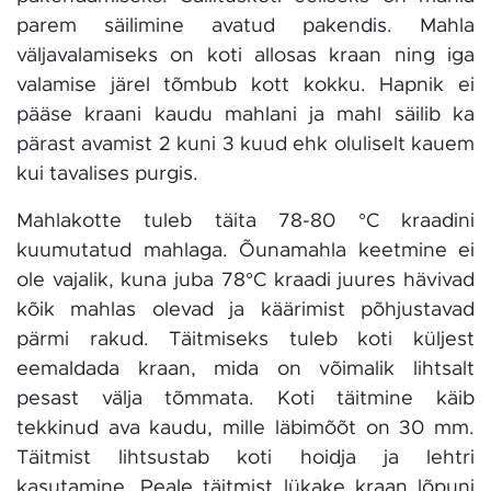
parem säilimine avatud pakendis. Mahla
väljavalamiseks on koti allosas kraan ning iga
valamise järel tõmbub kott kokku. Hapnik ei
pääse kraani kaudu mahlani ja mahl säilib ka
pärast avamist 2 kuni 3 kuud ehk oluliselt kauem
kui tavalises purgis.
Mahlakotte tuleb täita 78-80 °C kraadini
kuumutatud mahlaga. Õunamahla keetmine ei
ole vajalik, kuna juba 78°C kraadi juures hävivad
kõik mahlas olevad ja käärimist põhjustavad
pärmi rakud. Täitmiseks tuleb koti küljest
eemaldada kraan, mida on võimalik lihtsalt
pesast välja tõmmata. Koti täitmine käib
tekkinud ava kaudu, mille läbimõõt on 30 mm.
Täitmist lihtsustab koti hoidja ja lehtri
kasutamine. Peale täitmist lükake kraan lõpuni