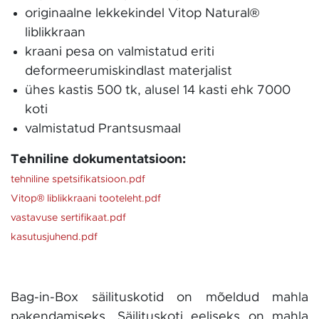
​originaalne lekkekindel Vitop Natural®
liblikkraan
kraani pesa on valmistatud eriti
deformeerumiskindlast materjalist
ühes kastis 500 tk, alusel 14 kasti ehk 7000
koti
valmistatud Prantsusmaal
Tehniline dokumentatsioon:
tehniline spetsifikatsioon.pdf
Vitop® liblikkraani tooteleht.pdf
vastavuse sertifikaat.pdf
kasutusjuhend.pdf
Bag-in-Box säilituskotid on mõeldud mahla
pakendamiseks. Säilituskoti eeliseks on mahla