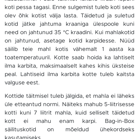
koti pessa tagasi. Enne sulgemist tuleb koti sees
olev õhk kotist välja lasta. Täidetud ja suletud
kotid jätke jahtuma kraaniga ülespoole kuni
need on jahtunud 35 °C kraadini. Kui mahlakotid
on jahtunud, asetage kotid karpidesse. Nüüd
säilib teie mahl kotis vähemalt 1 aasta ka
toatemperatuuril. Kotte saab hoida ka lahtiselt
ilma karbita, maksimaalselt kahes kihis üksteise
peal. Lahtiseid ilma karbita kotte tuleb kaitsta
valguse eest.
Kottide täitmisel tuleb jälgida, et mahla ei läheks
üle etteantud normi. Näiteks mahub 5-liitrisesse
kotti kuni 7 liitrit mahla, kuid selliselt täidetud
kott ei mahu enam karpi. Bag-in-Box
säilituskotid on mõeldud ühekordseks
kasutamiseks.