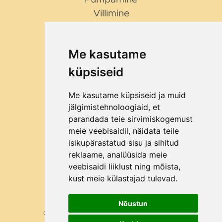
Villimine
NIPID JA NÕUANDED
Millist purustajat valida?
Me kasutame
Miks Bag in Box?
küpsiseid
Me kasutame küpsiseid ja muid
ETTEVÕTTEST
jälgimistehnoloogiaid, et
Kontakt
parandada teie sirvimiskogemust
Ettevõttest
meie veebisaidil, näidata teile
Kuidas osta?
isikupärastatud sisu ja sihitud
Kliendid
reklaame, analüüsida meie
veebisaidi liiklust ning mõista,
Blogi
kust meie külastajad tulevad.
Nõustun
©2026 Kõik õigused kaitstud Mahlapress.ee