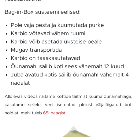
Bag-in-Box süsteemi eelised:
Pole vaja pesta ja kuumutada purke
Karbid võtavad vähem ruumi
Karbid võib asetada üksteise peale
Mugav transportida
Karbid on taaskasutatavad
Õunamahl säilib koti sees vähemalt 12 kuud
Juba avatud kotis säilib õunamahl vähemalt 4
nädalat
Allolevas videos näitame kottide täitmist kuuma õunamahlaga,
kasutame selleks veel isetehtud plekist väljalõigatud koti
hoidjat, mahl tuleb
65l paagist
: