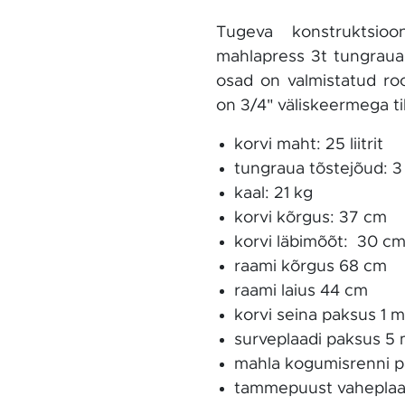
Tugeva konstruktsiooni
mahlapress 3t tungraua
osad on valmistatud roo
on 3/4" väliskeermega til
korvi maht: 25 liitrit
tungraua tõstejõud: 3
kaal: 21 kg
korvi kõrgus: 37 cm
korvi läbimõõt: 30 c
raami kõrgus 68 cm
raami laius 44 cm
korvi seina paksus 1 
surveplaadi paksus 5
mahla kogumisrenni p
tammepuust vaheplaa