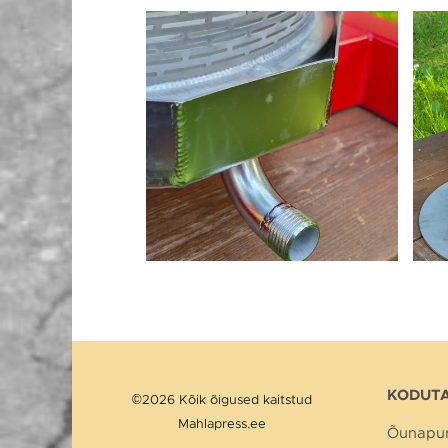
KODUTA
©2026 Kõik õigused kaitstud
Mahlapress.ee
Õunapur