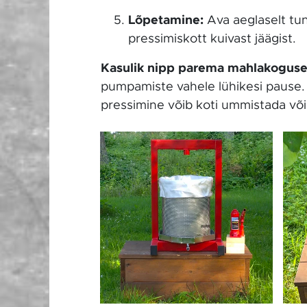
Lõpetamine:
Ava aeglaselt tun
pressimiskott kuivast jäägist.
Kasulik nipp parema mahlakoguse
pumpamiste vahele lühikesi pause. S
pressimine võib koti ummistada võ