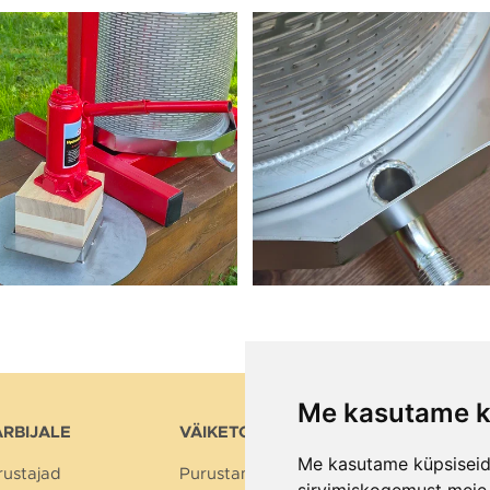
Me kasutame k
RBIJALE
VÄIKETOOTJALE
NIPID 
Me kasutame küpsiseid 
ustajad
Purustamine
Millist p