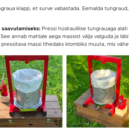
graua klapp, et surve vabastada. Eemalda tungraud,
 saavutamiseks:
Pressi hüdraulilise tungrauaga alati
ee annab mahlale aega massist välja valguda ja läbi 
i pressitava massi tihedaks klombiks muuta, mis vä