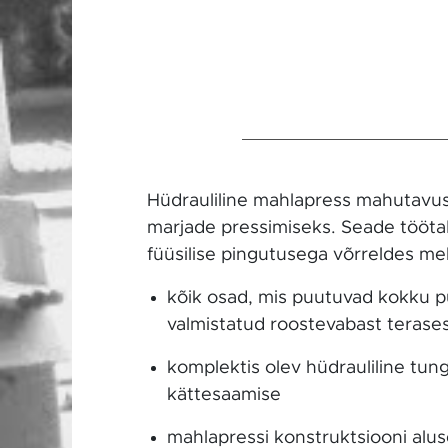
Hüdrauliline mahlapress mahutavuse
marjade pressimiseks. Seade tööta
füüsilise pingutusega võrreldes me
kõik osad, mis puutuvad kokku p
valmistatud roostevabast terases
komplektis olev hüdrauliline tu
kättesaamise
mahlapressi konstruktsiooni alus