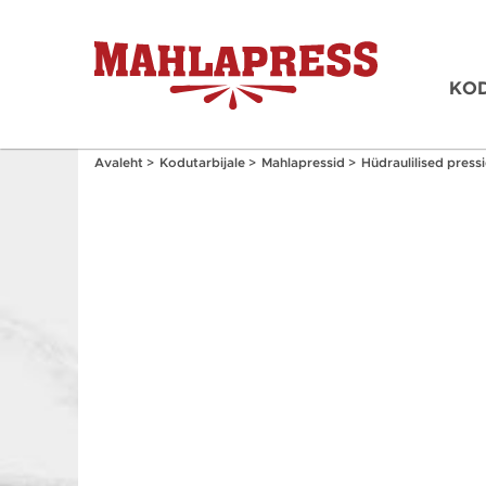
KOD
Avaleht
>
Kodutarbijale
>
Mahlapressid
>
Hüdraulilised press