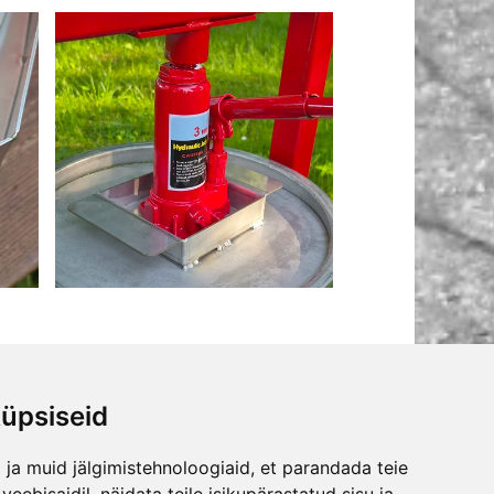
üpsiseid
JA NÕUANDED
ETTEVÕTTEST
ja muid jälgimistehnoloogiaid, et parandada teie
urustajat valida?
Kontakt