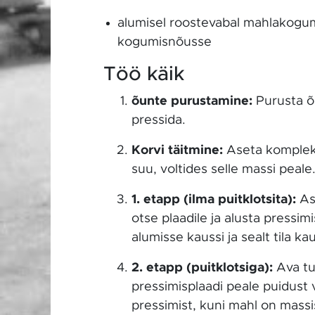
alumisel roostevabal mahlakogumi
kogumisnõusse
Töö käik
õunte purustamine:
Purusta õu
pressida.
Korvi täitmine:
Aseta komplekti
suu, voltides selle massi peale
1. etapp (ilma puitklotsita):
Ase
otse plaadile ja alusta pressim
alumisse kaussi ja sealt tila 
2. etapp (puitklotsiga):
Ava tu
pressimisplaadi peale puidust 
pressimist, kuni mahl on massis