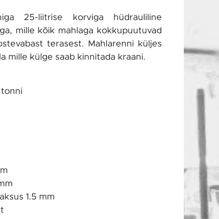
ga 25-liitrise korviga hüdrauliline
ga, mille kõik mahlaga kokkupuutuvad
stevabast terasest. Mahlarenni küljes
a mille külge saab kinnitada kraani.
 tonni
m
mm
 mm
aksus 1.5 mm
t