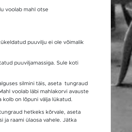
du voolab mahl otse
keldatud puuvilju ei ole võimalik
tatud puuviljamassiga. Sule koti
lguses silmini täis, aseta tungraud
 Mahl voolab läbi mahlakorvi avauste
kolb on lõpuni välja lükatud.
 tungraud hetkeks kõrvale, aseta
i ja raami ülaosa vahele. Jätka