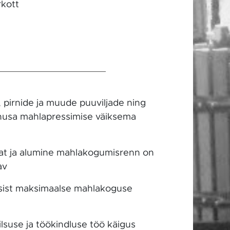
rkott
 pirnide ja muude puuviljade ning
õhusa mahlapressimise väiksema
laat ja alumine mahlakogumisrenn on
av
ssist maksimaalse mahlakoguse
lsuse ja töökindluse töö käigus