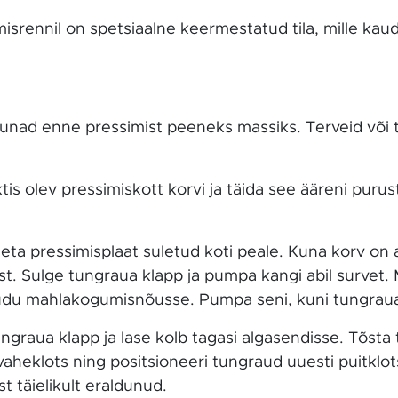
srennil on spetsiaalne keermestatud tila, mille kau
nad enne pressimist peeneks massiks. Terveid või tü
s olev pressimiskott korvi ja täida see ääreni purus
.
ta pressimisplaat suletud koti peale. Kuna korv on a
ist. Sulge tungraua klapp ja pumpa kangi abil survet.
kaudu mahlakogumisnõusse. Pumpa seni, kuni tungraua 
ngraua klapp ja lase kolb tagasi algasendisse. Tõsta
vaheklots ning positsioneeri tungraud uuesti puitklots
t täielikult eraldunud.