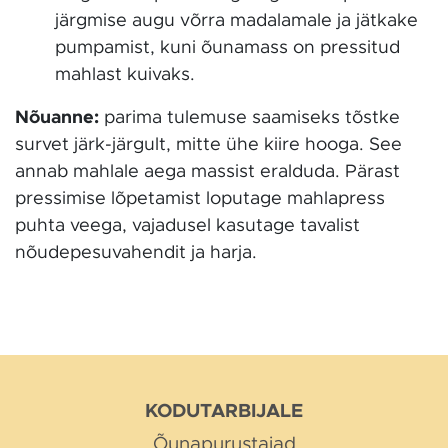
järgmise augu võrra madalamale ja jätkake
pumpamist, kuni õunamass on pressitud
mahlast kuivaks.
Nõuanne:
parima tulemuse saamiseks tõstke
survet järk-järgult, mitte ühe kiire hooga. See
annab mahlale aega massist eralduda. Pärast
pressimise lõpetamist loputage mahlapress
puhta veega, vajadusel kasutage tavalist
nõudepesuvahendit ja harja.
KODUTARBIJALE
Õunapurustajad