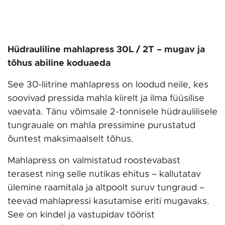
Hüdrauliline mahlapress 30L / 2T – mugav ja
tõhus abiline koduaeda
See 30-liitrine mahlapress on loodud neile, kes
soovivad pressida mahla kiirelt ja ilma füüsilise
vaevata. Tänu võimsale 2-tonnisele hüdraulilisele
tungrauale on mahla pressimine purustatud
õuntest maksimaalselt tõhus.
Mahlapress on valmistatud roostevabast
terasest ning selle nutikas ehitus – kallutatav
ülemine raamitala ja altpoolt suruv tungraud –
teevad mahlapressi kasutamise eriti mugavaks.
See on kindel ja vastupidav töörist