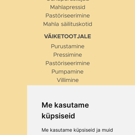
Mahlapressid
Pastöriseerimine
Mahla säilituskotid
VÄIKETOOTJALE
Purustamine
Pressimine
Pastöriseerimine
Pumpamine
Villimine
NIPID JA NÕUANDED
Millist purustajat valida?
Me kasutame
Miks Bag in Box?
küpsiseid
Me kasutame küpsiseid ja muid
ETTEVÕTTEST