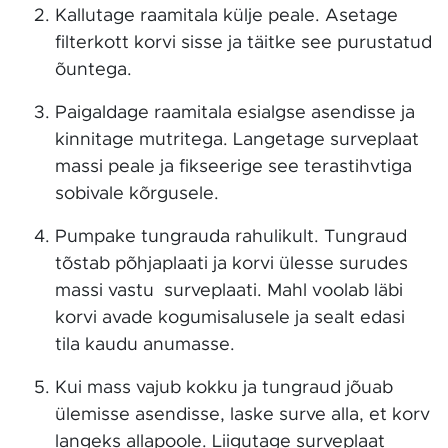
Kallutage raamitala külje peale. Asetage
filterkott korvi sisse ja täitke see purustatud
õuntega.
Paigaldage raamitala esialgse asendisse ja
kinnitage mutritega. Langetage surveplaat
massi peale ja fikseerige see terastihvtiga
sobivale kõrgusele.
Pumpake tungrauda rahulikult. Tungraud
tõstab põhjaplaati ja korvi ülesse surudes
massi vastu surveplaati. Mahl voolab läbi
korvi avade kogumisalusele ja sealt edasi
tila kaudu anumasse.
Kui mass vajub kokku ja tungraud jõuab
ülemisse asendisse, laske surve alla, et korv
langeks allapoole. Liigutage surveplaat