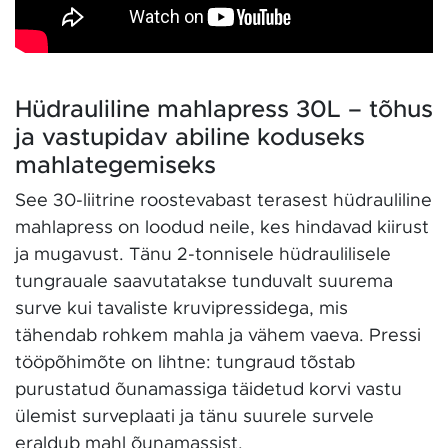
Hüdrauliline mahlapress 30L – tõhus
ja vastupidav abiline koduseks
mahlategemiseks
See 30-liitrine roostevabast terasest hüdrauliline
mahlapress on loodud neile, kes hindavad kiirust
ja mugavust. Tänu 2-tonnisele hüdraulilisele
tungrauale saavutatakse tunduvalt suurema
surve kui tavaliste kruvipressidega, mis
tähendab rohkem mahla ja vähem vaeva. Pressi
tööpõhimõte on lihtne: tungraud tõstab
purustatud õunamassiga täidetud korvi vastu
ülemist surveplaati ja tänu suurele survele
eraldub mahl õunamassist.