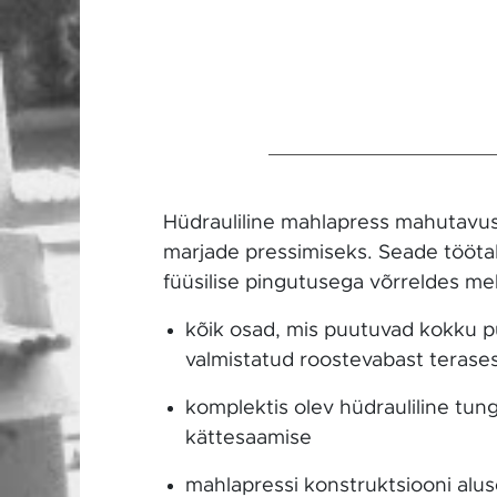
Hüdrauliline mahlapress mahutavuse
marjade pressimiseks. Seade tööta
füüsilise pingutusega võrreldes me
kõik osad, mis puutuvad kokku p
valmistatud roostevabast terases
komplektis olev hüdrauliline tu
kättesaamise
mahlapressi konstruktsiooni alus