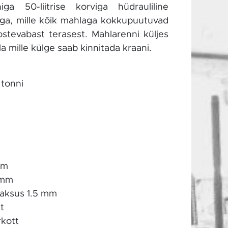
ga 50-liitrise korviga hüdrauliline
ga, mille kõik mahlaga kokkupuutuvad
stevabast terasest. Mahlarenni küljes
a mille külge saab kinnitada kraani.
 tonni
m
mm
 mm
aksus 1.5 mm
t
rkott