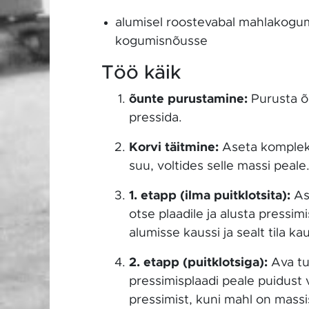
alumisel roostevabal mahlakogumi
kogumisnõusse
Töö käik
õunte purustamine:
Purusta õu
pressida.
Korvi täitmine:
Aseta komplekti
suu, voltides selle massi peale
1. etapp (ilma puitklotsita):
Ase
otse plaadile ja alusta pressim
alumisse kaussi ja sealt tila 
2. etapp (puitklotsiga):
Ava tu
pressimisplaadi peale puidust 
pressimist, kuni mahl on massis