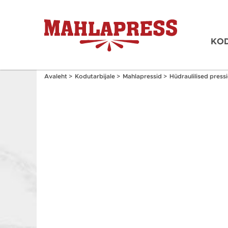
KOD
Avaleht
>
Kodutarbijale
>
Mahlapressid
>
Hüdraulilised press