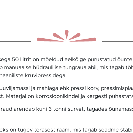
ga 50 liitrit on mõeldud eelkõige purustatud õunte,
b manuaalse hüdraulilise tungraua abil, mis tagab t
haaniliste kruvipressidega.
uuviljamassi ja mahlaga ehk pressi korv, pressimisp
t. Materjal on korrosioonikindel ja kergesti puhastat
ngraud arendab kuni 6 tonni survet, tagades õunama
eks on tugev terasest raam, mis tagab seadme stabii