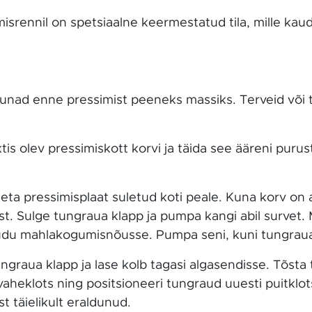
srennil on spetsiaalne keermestatud tila, mille kau
nad enne pressimist peeneks massiks. Terveid või tü
s olev pressimiskott korvi ja täida see ääreni purus
.
ta pressimisplaat suletud koti peale. Kuna korv on a
ist. Sulge tungraua klapp ja pumpa kangi abil survet.
kaudu mahlakogumisnõusse. Pumpa seni, kuni tungraua 
ngraua klapp ja lase kolb tagasi algasendisse. Tõsta
vaheklots ning positsioneeri tungraud uuesti puitklots
t täielikult eraldunud.