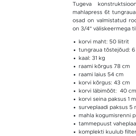
Tugeva konstruktsiooni
mahlapress 6t tungraua
osad on valmistatud roo
on 3/4" väliskeermega til
korvi maht: 50 liitrit
tungraua tõstejõud: 6
kaal: 31 kg
raami kõrgus 78 cm
raami laius 54 cm
korvi kõrgus: 43 cm
korvi läbimõõt: 40 c
korvi seina paksus 1 
surveplaadi paksus 5
mahla kogumisrenni p
tammepuust vaheplaa
komplekti kuulub filte