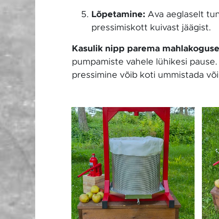
Lõpetamine:
Ava aeglaselt tun
pressimiskott kuivast jäägist.
Kasulik nipp parema mahlakoguse
pumpamiste vahele lühikesi pause. S
pressimine võib koti ummistada võ