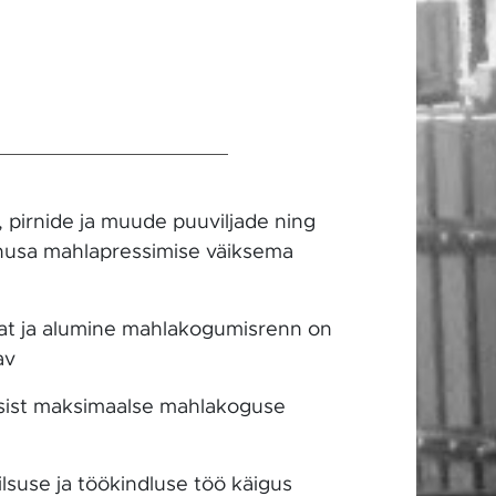
 pirnide ja muude puuviljade ning
õhusa mahlapressimise väiksema
laat ja alumine mahlakogumisrenn on
av
ssist maksimaalse mahlakoguse
lsuse ja töökindluse töö käigus