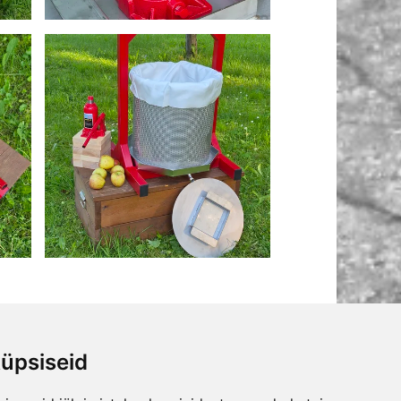
üpsiseid
JA NÕUANDED
ETTEVÕTTEST