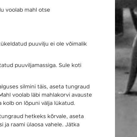
du voolab mahl otse
keldatud puuvilju ei ole võimalik
tatud puuviljamassiga. Sule koti
lguses silmini täis, aseta tungraud
 Mahl voolab läbi mahlakorvi avauste
kolb on lõpuni välja lükatud.
 tungraud hetkeks kõrvale, aseta
i ja raami ülaosa vahele. Jätka