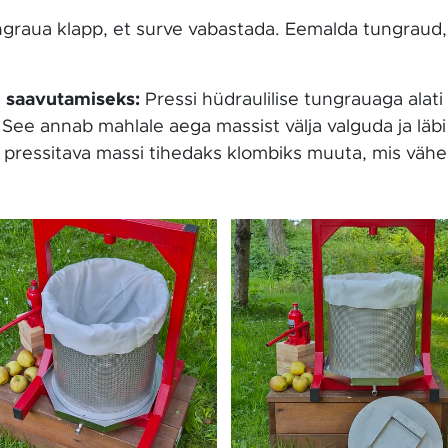
graua klapp, et surve vabastada. Eemalda tungraud,
 saavutamiseks:
Pressi hüdraulilise tungrauaga alati
ee annab mahlale aega massist välja valguda ja läbi 
i pressitava massi tihedaks klombiks muuta, mis vä